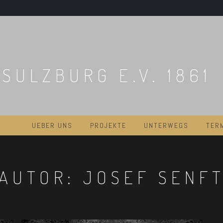
SULZBURG E.V. 1861
UEBER UNS
PROJEKTE
UNTERWEGS
TER
AUTOR:
JOSEF SENF