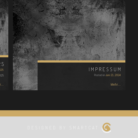
25
IMPRESSUM
025
Posted on
Juni 21, 2024
025
...
Mehr...
DESIGNED BY SMARTCAT